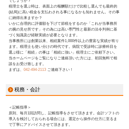
でしょうか？
補助金・助成金・融資情報
税理士を選ぶ時は、表面上の報酬額だけで比較し選んでも最終的
(結局)に高い税金を支払わされる事になるかも知れません。その事
関与先向け融資商品ご紹介
に納得出来ますか？
いかに合理的に評価額を下げて節税をするのか「これが当事務所
の腕の見せ所です」その為には高い専門性と最新の法令判例に基
経営者お役立ち情報
づく知識及び経験実績が必要となります。
当事務所には創業以来、相続案件1,000件以上の豊富な実績が有り
社長メニューASP版
ます。税理士も使い分けの時代です。病院で受診時に診療科目を
選ぶ様に「相続」の事は「相続に強い」税理士にご依頼下さい。
TKCシステムQ&A
当ホームページをご覧になりご連絡頂いた方には、初回無料で相
談をお受け致します。
社会福祉法人会計Q&A
まずは、
042-494-2113
ご連絡下さい！
経営革新等支援機関とは
税務・会計
経営改善計画の策定支援
経営改善オンデマンド講座
＜記帳指導＞
原則、毎月1回訪問し、記帳指導をさせて頂きます。会計ソフトの
相続・事業承継
導入を検討しておられる場合には、選定から操作の仕方に至るま
で丁寧にアドバイスさせて頂きます。