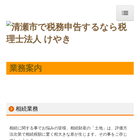
ホーム
事務所紹介
経営理念
業務案内
交通案内
業務案内
リンク集
グループ通算（有利・不利）判定
相続業務
病院・診療所の皆様へ
相続に関する事でお悩みの皆様、相続財産の「土地」は、評価方
社会福祉法人の皆様へ
法次第で相続税額に驚く程大きな差が生じます。その事をご存じ